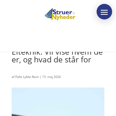
Åbent hus hos Jysk
Elteknik: Vil vise hvem de
er, og hvad de står for
af
Palle Lykke Ravn
|
15. maj 2026