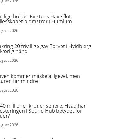
august 2026
villige holder Kirstens Have flot:
llesskabet blomstrer i Humlum
august 2026
ring 20 frivillige gav Torvet i Hvidbjerg
 kærlig hånd
august 2026
oven kommer måske alligevel, men
turen får mindre
august 2026
40 millioner kroner senere: Hvad har
vesteringen i Sound Hub betydet for
ruer?
august 2026