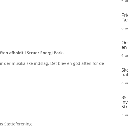
6. 
Fri
Fæ
6. 
Omk
en
 aften afholdt i Struer Energi Park.
6. 
ar der musikalske indslag. Det blev en god aften for de
Sk
na
6. 
35-
in
St
5. 
s Støtteforening