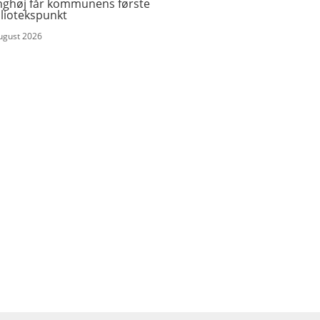
nghøj får kommunens første
bliotekspunkt
august 2026