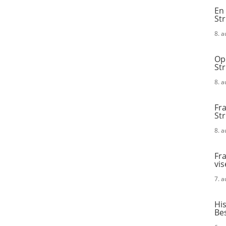
En 
St
8. 
Opd
St
8. 
Fra
St
8. 
Fra
vis
7. 
His
Be