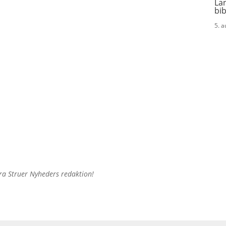
La
bi
5. 
e fra Struer Nyheders redaktion!