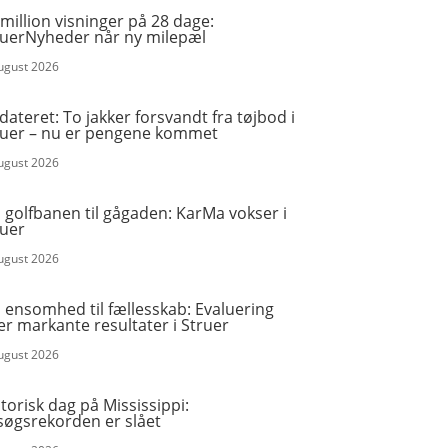
million visninger på 28 dage:
ruerNyheder når ny milepæl
august 2026
ateret: To jakker forsvandt fra tøjbod i
ruer – nu er pengene kommet
august 2026
 golfbanen til gågaden: KarMa vokser i
ruer
august 2026
 ensomhed til fællesskab: Evaluering
er markante resultater i Struer
august 2026
torisk dag på Mississippi:
søgsrekorden er slået