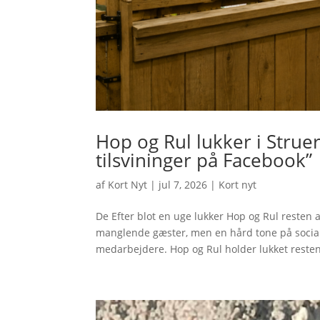
Hop og Rul lukker i Struer
tilsvininger på Facebook”
af
Kort Nyt
|
jul 7, 2026
|
Kort nyt
De Efter blot en uge lukker Hop og Rul resten a
manglende gæster, men en hård tone på socia
medarbejdere. Hop og Rul holder lukket resten