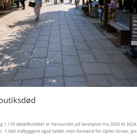
 butiksdød
 1.170 detailbutikker er forsvundet på landsplan fra 2020 til 2024.
r. 1.000 indbyggere også faldet, men formand for Oplev Struer, Jes