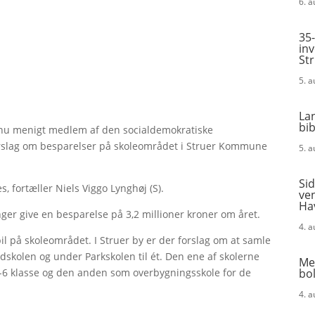
6. 
35-
in
St
5. 
La
bi
– nu menigt medlem af den socialdemokratiske
orslag om besparelser på skoleområdet i Struer Kommune
5. 
Sid
s, fortæller Niels Viggo Lynghøj (S).
ven
Ha
nger give en besparelse på 3,2 millioner kroner om året.
4. 
pil på skoleområdet. I Struer by er der forslag om at samle
rdskolen og under Parkskolen til ét. Den ene af skolerne
Me
bol
0-6 klasse og den anden som overbygningsskole for de
4. 