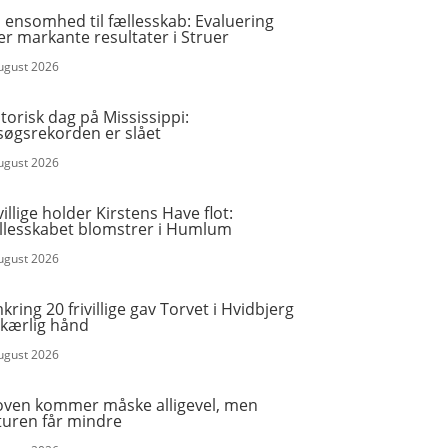
 ensomhed til fællesskab: Evaluering
er markante resultater i Struer
august 2026
torisk dag på Mississippi:
søgsrekorden er slået
august 2026
villige holder Kirstens Have flot:
llesskabet blomstrer i Humlum
august 2026
ring 20 frivillige gav Torvet i Hvidbjerg
 kærlig hånd
august 2026
oven kommer måske alligevel, men
turen får mindre