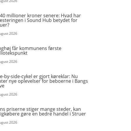
august 2026
40 millioner kroner senere: Hvad har
vesteringen i Sound Hub betydet for
ruer?
august 2026
nghøj får kommunens første
bliotekspunkt
august 2026
e-by-side-cykel er gjort køreklar: Nu
ter nye oplevelser for beboerne i Bangs
ve
august 2026
ns priserne stiger mange steder, kan
igkøbere gøre en bedre handel i Struer
august 2026