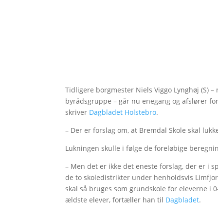
Tidligere borgmester Niels Viggo Lynghøj (S) 
byrådsgruppe – går nu enegang og afslører f
skriver
Dagbladet Holstebro
.
– Der er forslag om, at Bremdal Skole skal lukke
Lukningen skulle i følge de foreløbige beregni
– Men det er ikke det eneste forslag, der er i s
de to skoledistrikter under henholdsvis Limfjo
skal så bruges som grundskole for eleverne i 
ældste elever, fortæller han til
Dagbladet
.