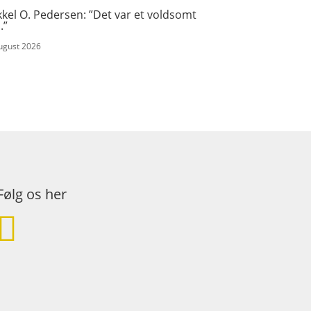
kel O. Pedersen: ”Det var et voldsomt
.”
august 2026
Følg os her
