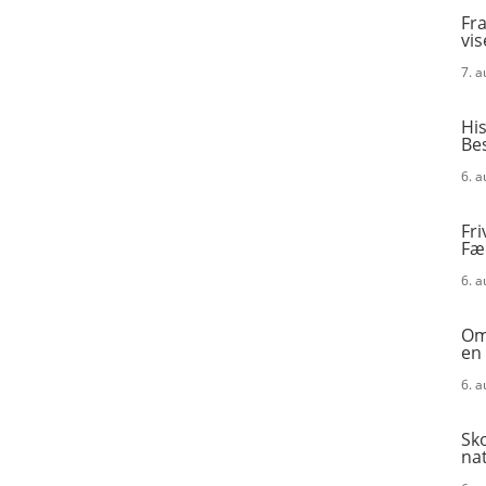
Fra
vis
7. 
His
Be
6. 
Fri
Fæ
6. 
Omk
en
6. 
Sk
na