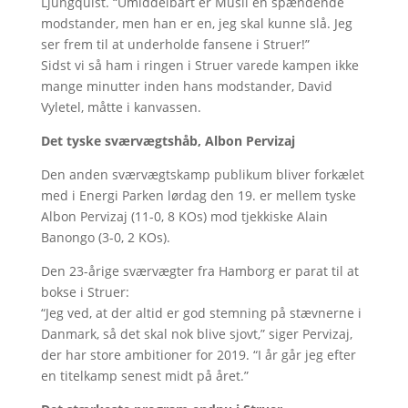
Ljungquist. “Umiddelbart er Musil en spændende
modstander, men han er en, jeg skal kunne slå. Jeg
ser frem til at underholde fansene i Struer!”
Sidst vi så ham i ringen i Struer varede kampen ikke
mange minutter inden hans modstander, David
Vyletel, måtte i kanvassen.
Det tyske sværvægtshåb, Albon Pervizaj
Den anden sværvægtskamp publikum bliver forkælet
med i Energi Parken lørdag den 19. er mellem tyske
Albon Pervizaj (11-0, 8 KOs) mod tjekkiske Alain
Banongo (3-0, 2 KOs).
Den 23-årige sværvægter fra Hamborg er parat til at
bokse i Struer:
“Jeg ved, at der altid er god stemning på stævnerne i
Danmark, så det skal nok blive sjovt,” siger Pervizaj,
der har store ambitioner for 2019. “I år går jeg efter
en titelkamp senest midt på året.”