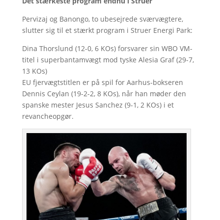
Det stærkeste program endnu i Struer
Pervizaj og Banongo, to ubesejrede sværvægtere,
slutter sig til et stærkt program i Struer Energi Park:
Dina Thorslund (12-0, 6 KOs) forsvarer sin WBO VM-
titel i superbantamvægt mod tyske Alesia Graf (29-7,
13 KOs)
EU fjervægtstitlen er på spil for Aarhus-bokseren
Dennis Ceylan (19-2-2, 8 KOs), når han møder den
spanske mester Jesus Sanchez (9-1, 2 KOs) i et
revancheopgør.