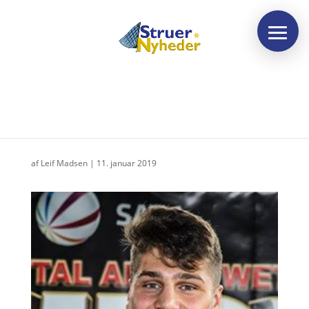
De store og tunge drenge
af
Leif Madsen
|
11. januar 2019