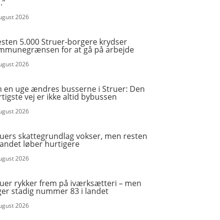
.”
august 2026
sten 5.000 Struer-borgere krydser
mmunegrænsen for at gå på arbejde
august 2026
 en uge ændres busserne i Struer: Den
tigste vej er ikke altid bybussen
august 2026
ruers skattegrundlag vokser, men resten
landet løber hurtigere
august 2026
ruer rykker frem på iværksætteri – men
ger stadig nummer 83 i landet
august 2026