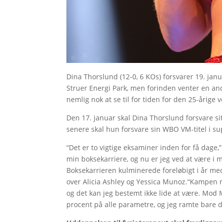
Dina Thorslund (12-0, 6 KOs) forsvarer 19. jan
Struer Energi Park, men forinden venter en a
nemlig nok at se til for tiden for den 25-årige 
Den 17. januar skal Dina Thorslund forsvare s
senere skal hun forsvare sin WBO VM-titel i s
“Det er to vigtige eksaminer inden for få dage,”
min boksekarriere, og nu er jeg ved at være i m
Boksekarrieren kulminerede foreløbigt i år med
over Alicia Ashley og Yessica Munoz.“Kampen m
og det kan jeg bestemt ikke lide at være. Mo
procent på alle parametre, og jeg ramte bare 