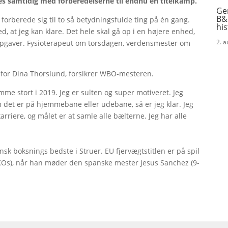
es samtidig med forberedelserne til endnu en titelkamp.
Ge
B&
e forberede sig til to så betydningsfulde ting på én gang.
his
ed, at jeg kan klare. Det hele skal gå op i en højere enhed,
2. 
 opgaver. Fysioterapeut om torsdagen, verdensmester om
or Dina Thorslund, forsikrer WBO-mesteren.
mme stort i 2019. Jeg er sulten og super motiveret. Jeg
 det er på hjemmebane eller udebane, så er jeg klar. Jeg
rriere, og målet er at samle alle bælterne. Jeg har alle
sk boksnings bedste i Struer. EU fjervægtstitlen er på spil
 KOs), når han møder den spanske mester Jesus Sanchez (9-