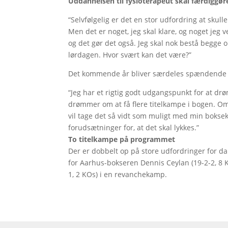
Uddannelsen til fysioterapeut skal færdiggør
“Selvfølgelig er det en stor udfordring at skull
Men det er noget, jeg skal klare, og noget jeg v
og det gør det også. Jeg skal nok bestå begge
lørdagen. Hvor svært kan det være?”
Det kommende år bliver særdeles spændende f
“Jeg har et rigtig godt udgangspunkt for at drø
drømmer om at få flere titelkampe i bogen. Om
vil tage det så vidt som muligt med min bokseka
forudsætninger for, at det skal lykkes.”
To titelkampe på programmet
Der er dobbelt op på store udfordringer for dan
for Aarhus-bokseren Dennis Ceylan (19-2-2, 8
1, 2 KOs) i en revanchekamp.