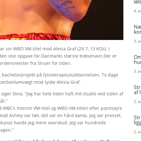
løb
4. 
Næ
ko
3. 
uar sin WBO VM-titel mod Alesia Graf (29-7, 13 KOs) i
nden stor opgave for Danmarks største boksenavn.Der er
Om
hur
verdensmester fra Struer for tiden.
3. 
it bachelorprojekt på fysioterapeutuddannelsen. To dage
uperbantamvægt mod tyske Alesia Graf.
St
af 
 siger Dina. “Jeg har hele tiden haft mit studie ved siden af
ål.”
2. 
 WBC’s Interim VM-titel og WBO VM-titlen efter pointsejre
od Ashley var tæt, det var en hård kamp. Jeg var presset,
St
lig
d Munoz havde jeg mere overskud. Jeg var hundrede
dagen.”
2. 