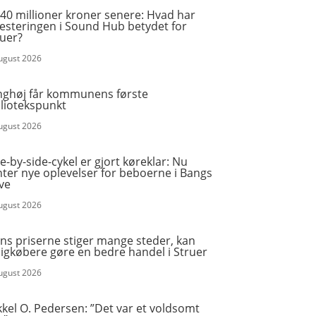
40 millioner kroner senere: Hvad har
vesteringen i Sound Hub betydet for
ruer?
august 2026
nghøj får kommunens første
bliotekspunkt
august 2026
e-by-side-cykel er gjort køreklar: Nu
ter nye oplevelser for beboerne i Bangs
ve
august 2026
ns priserne stiger mange steder, kan
igkøbere gøre en bedre handel i Struer
august 2026
kel O. Pedersen: ”Det var et voldsomt