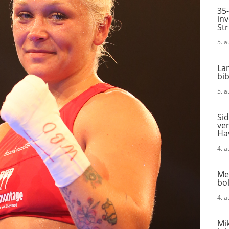
35-
in
St
5. 
La
bi
5. 
Sid
ven
Ha
4. 
Me
bol
4. 
Mik