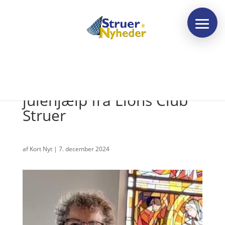
Donation til Kirkernes
julehjælp fra Lions Club
Struer
af
Kort Nyt
|
7. december 2024