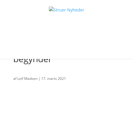
En æra er slut – en ny
begynder
af
Leif Madsen
|
17. marts 2021