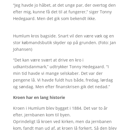
“Jeg havde jo håbet, at det unge par, der overtog den
efter mig, kunne få det til at fungerer,” siger Tonny
Hedegaard. Men det gik som bekendt ikke.
Humlum kros bagside. Snart vil den være væk og en
stor købmandsbutik skyder op på grunden. (Foto: Jan
Johansen)
“Det kan være svært at drive en kro i
udkantsdanmark,” udtrykker Tonny Hedegaard. “I
min tid havde vi mange selskaber. Det var der
pengene lå. Vi havde fuldt hus både, fredag, lørdag
og søndag. Men efter finanskrisen gik det nedad.”
Kroen har en lang historie
Kroen i Humlum blev bygget i 1884. Det var to år
efter, jernbanen kom til byen.
Oprindeligt lå kroen ved kirken, men da jernbanen
kom, fandt man ud af, at kroen lå forkert. Så den blev