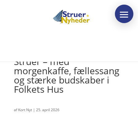
Festlig fejring af 1. maj i
Struer – med
morgenkaffe, fællessang
og stærke budskaber i
Folkets Hus
af
Kort Nyt
|
25. april 2026