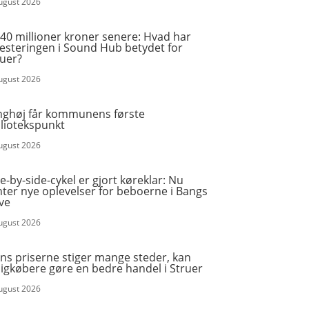
august 2026
40 millioner kroner senere: Hvad har
vesteringen i Sound Hub betydet for
ruer?
august 2026
nghøj får kommunens første
bliotekspunkt
august 2026
e-by-side-cykel er gjort køreklar: Nu
ter nye oplevelser for beboerne i Bangs
ve
august 2026
ns priserne stiger mange steder, kan
igkøbere gøre en bedre handel i Struer
august 2026