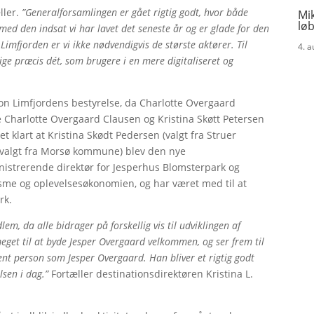
ller.
”Generalforsamlingen er gået rigtig godt, hvor både
Mik
løb
 med den indsat vi har lavet det seneste år og er glade for den
Limfjorden er vi ikke nødvendigvis de største aktører. Til
4. 
lige præcis dét, som brugere i en mere digitaliseret og
on Limfjordens bestyrelse, da Charlotte Overgaard
e Charlotte Overgaard Clausen og Kristina Skøtt Petersen
t klart at Kristina Skødt Pedersen (valgt fra Struer
(valgt fra Morsø kommune) blev den nye
istrerende direktør for Jesperhus Blomsterpark og
sme og oplevelsesøkonomien, og har været med til at
ark.
em, da alle bidrager på forskellig vis til udviklingen af
meget til at byde Jesper Overgaard velkommen, og ser frem til
t person som Jesper Overgaard. Han bliver et rigtig godt
lsen i dag.”
Fortæller destinationsdirektøren Kristina L.