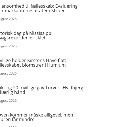
 ensomhed til fællesskab: Evaluering
er markante resultater i Struer
august 2026
torisk dag på Mississippi:
søgsrekorden er slået
august 2026
villige holder Kirstens Have flot:
llesskabet blomstrer i Humlum
august 2026
ring 20 frivillige gav Torvet i Hvidbjerg
 kærlig hånd
august 2026
oven kommer måske alligevel, men
turen får mindre