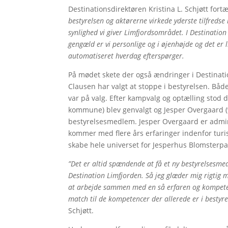
Destinationsdirektøren Kristina L. Schjøtt fortæ
bestyrelsen og aktørerne virkede yderste tilfredse
synlighed vi giver Limfjordsområdet.
I Destination 
gengæld er vi personlige og i øjenhøjde og det er 
automatiseret hverdag efterspørger.
På mødet skete der også ændringer i Destinati
Clausen har valgt at stoppe i bestyrelsen. Båd
var på valg. Efter kampvalg og optælling stod de
kommune) blev genvalgt og Jesper Overgaard 
bestyrelsesmedlem. Jesper Overgaard er admin
kommer med flere års erfaringer indenfor turi
skabe hele universet for Jesperhus Blomsterp
”Det er altid spændende at få et ny bestyrelsesmedl
Destination Limfjorden. Så jeg glæder mig rigtig 
at arbejde sammen med en så erfaren og kompeten
match til de kompetencer der allerede er i bestyre
Schjøtt.