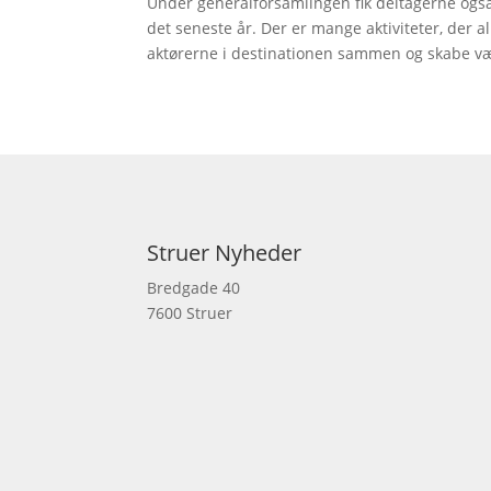
Under generalforsamlingen fik deltagerne også 
det seneste år. Der er mange aktiviteter, der al
aktørerne i destinationen sammen og skabe væ
Struer Nyheder
Bredgade 40
7600 Struer