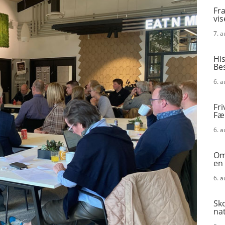
Fra
vis
7. 
His
Be
6. 
Fri
Fæ
6. 
Omk
en
6. 
Sk
na