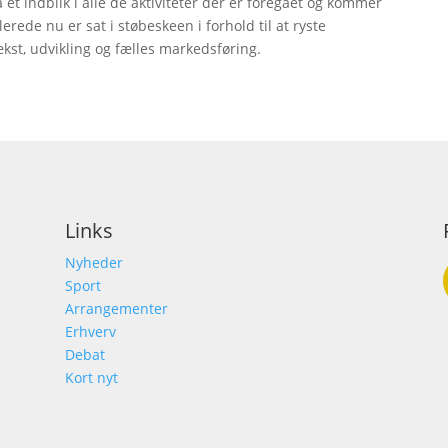
et indblik i alle de aktiviteter der er foregået og kommer
lerede nu er sat i støbeskeen i forhold til at ryste
kst, udvikling og fælles markedsføring.
Links
Nyheder
Sport
Arrangementer
Erhverv
Debat
Kort nyt