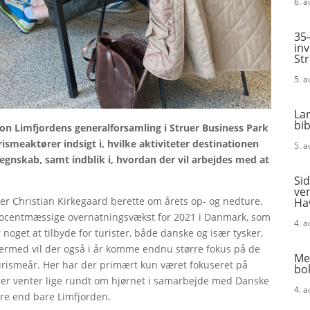
6. 
35-
in
St
5. 
La
bi
on Limfjordens generalforsamling i Struer Business Park
ismeaktører indsigt i, hvilke aktiviteter destinationen
5. 
egnskab, samt indblik i, hvordan der vil arbejdes med at
Sid
ven
 Christian Kirkegaard berette om årets op- og nedture.
Ha
rocentmæssige overnatningsvækst for 2021 i Danmark, som
4. 
noget at tilbyde for turister, både danske og især tysker,
 Dermed vil der også i år komme endnu større fokus på de
Me
urismeår. Her har der primært kun været fokuseret på
bol
der venter lige rundt om hjørnet i samarbejde med Danske
4. 
ere end bare Limfjorden.