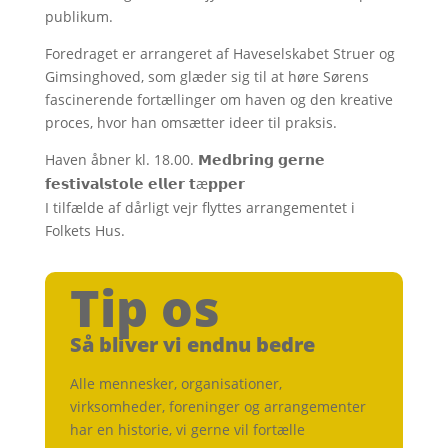
publikum.
Foredraget er arrangeret af Haveselskabet Struer og
Gimsinghoved, som glæder sig til at høre Sørens
fascinerende fortællinger om haven og den kreative
proces, hvor han omsætter ideer til praksis.
Haven åbner kl. 18.00.
𝗠𝗲𝗱𝗯𝗿𝗶𝗻𝗴
𝗴𝗲𝗿𝗻𝗲
æ
𝗳𝗲𝘀𝘁𝗶𝘃𝗮𝗹𝘀𝘁𝗼𝗹𝗲
𝗲𝗹𝗹𝗲𝗿
𝘁
𝗽𝗽𝗲𝗿
I tilfælde af dårligt vejr flyttes arrangementet i
Folkets Hus.
Tip os
Så bliver vi endnu bedre
Alle mennesker, organisationer,
virksomheder, foreninger og arrangementer
har en historie, vi gerne vil fortælle