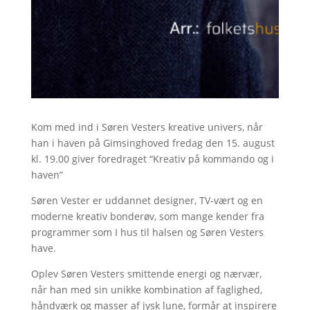
Kom med ind i Søren Vesters kreative univers, når
han i haven på Gimsinghoved fredag den 15. august
kl. 19.00 giver foredraget “Kreativ på kommando og i
haven”
Søren Vester er uddannet designer, TV-vært og en
moderne kreativ bonderøv, som mange kender fra
programmer som I hus til halsen og Søren Vesters
have.
Oplev Søren Vesters smittende energi og nærvær,
når han med sin unikke kombination af faglighed,
håndværk og masser af jysk lune, formår at inspirere