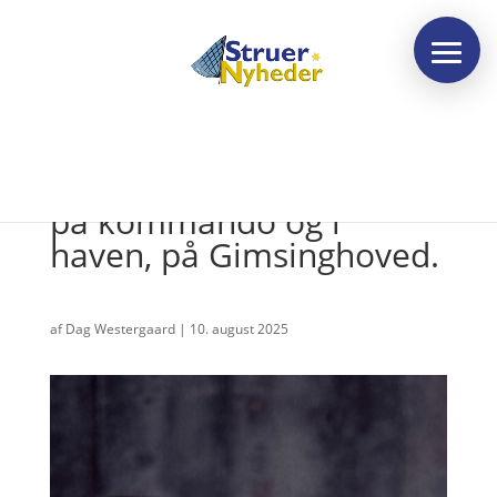
GSøren Vester – kreativ
på kommando og i
haven, på Gimsinghoved.
af
Dag Westergaard
|
10. august 2025