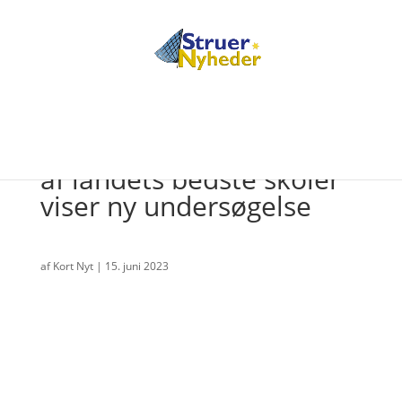
Hjerm og Humlum har to
af landets bedste skoler
viser ny undersøgelse
af
Kort Nyt
|
15. juni 2023