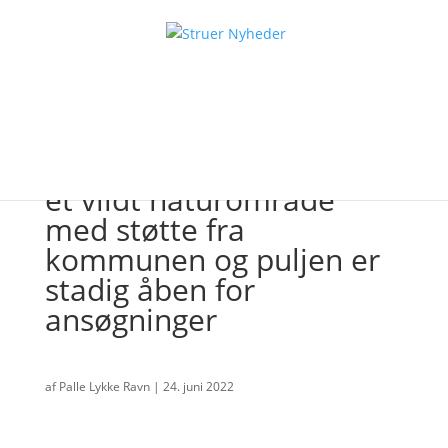
I Hjerm har de etableret
et vildt naturområde
med støtte fra
kommunen og puljen er
stadig åben for
ansøgninger
af
Palle Lykke Ravn
|
24. juni 2022