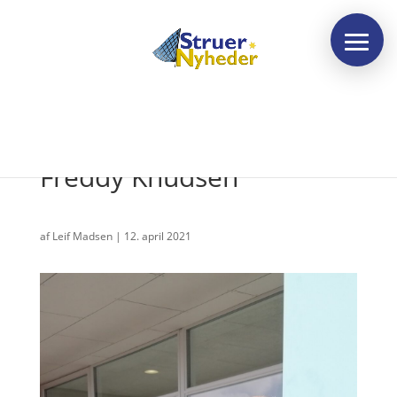
Ildsjæle nr. 4: Helga og
Freddy Knudsen
af
Leif Madsen
|
12. april 2021