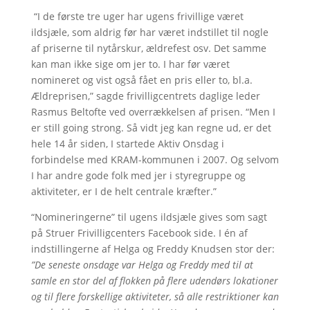
“I de første tre uger har ugens frivillige været
ildsjæle, som aldrig før har været indstillet til nogle
af priserne til nytårskur, ældrefest osv. Det samme
kan man ikke sige om jer to. I har før været
nomineret og vist også fået en pris eller to, bl.a.
Ældreprisen,” sagde frivilligcentrets daglige leder
Rasmus Beltofte ved overrækkelsen af prisen. “Men I
er still going strong. Så vidt jeg kan regne ud, er det
hele 14 år siden, I startede Aktiv Onsdag i
forbindelse med KRAM-kommunen i 2007. Og selvom
I har andre gode folk med jer i styregruppe og
aktiviteter, er I de helt centrale kræfter.”
“Nomineringerne” til ugens ildsjæle gives som sagt
på Struer Frivilligcenters Facebook side. I én af
indstillingerne af Helga og Freddy Knudsen stor der:
”De seneste onsdage var Helga og Freddy med til at
samle en stor del af flokken på flere udendørs lokationer
og til flere forskellige aktiviteter, så alle restriktioner kan