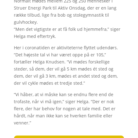
Normalt mødes mellem 225 og 250 mennesker i
Struer Energi Park til Aktiv Onsdag, der er en lang
række tilbud, lige fra bob og stolegymnastik til
gulvhockey.
“Men det vigtigste er at få folk ud hjemmefra,” siger
Helga med eftertryk.
Her i coronatiden er aktiviteterne flyttet udendørs.
“Det højeste tal vi har været oppe på er 105,”
fortæller Helga Knudsen. “Vi mødes forskellige
steder, så dem, der vil gå 5 km mødes ét sted og
dem, der vil gå 3 km, mødes et andet sted og dem,
der vil cykle mødes et tredje sted.”
“Vi håber, at vi måske kan se endnu flere end de
trofaste, når vi må igen,” siger Helga. “Der er nok
flere, der har behov for nogen at tale med. Det er
hårdt, når man ikke kan se hverken familie eller
venner.”