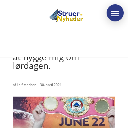
Jeg giver mig selv lov til
at hygge mig om
lørdagen.
af
Leif Madsen
|
30. april 2021