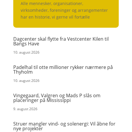
Alle mennesker, organisationer,
virksomheder, foreninger og arrangementer
har en historie, vi gerne vil fortælle
Dagcenter skal flytte fra Vestcenter Kilen til
Bangs Have
10. august 2026
Padelhal til otte millioner rykker nærmere på
Thyholm
10. august 2026
Vingegaard, Valgren og Mads P slås om
placeringer på Mississippi
9. august 2026
Struer mangler vind- og solenergi: Vil åbne for
nye projekter