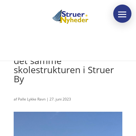
Lille flertal ændrer med
det samme
skolestrukturen i Struer
By
af
Palle Lykke Ravn
|
27. juni 2023