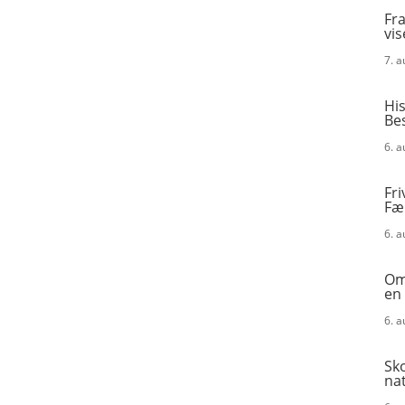
Fra
vis
7. 
His
Be
6. 
Fri
Fæ
6. 
Omk
en
6. 
Sk
na