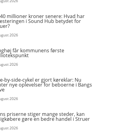
august 2026
40 millioner kroner senere: Hvad har
vesteringen i Sound Hub betydet for
ruer?
august 2026
nghøj får kommunens første
bliotekspunkt
august 2026
e-by-side-cykel er gjort køreklar: Nu
ter nye oplevelser for beboerne i Bangs
ve
august 2026
ns priserne stiger mange steder, kan
igkøbere gøre en bedre handel i Struer
august 2026