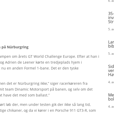
6. 
35-
in
St
5. 
La
bi
n på Nürburgring
5. 
mpen om årets GT World Challenge Europe. Efter at han i
og Adrien de Leener kørte en tredjeplads hjem i
Sid
t nu en anden Formel 1-bane. Det er den tyske
ven
Ha
4. 
men det er Nürburgring ikke,” siger racerkøreren fra
mit team Dinamic Motorsport på banen, og selv om det
Me
at have det med som ballast.”
bol
ørt løb der, men under testen gik der ikke så lang tid,
4. 
tige chikaner, og da vi kører i en Porsche 911 GT3-R, som