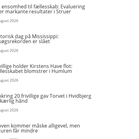
 ensomhed til fællesskab: Evaluering
er markante resultater i Struer
august 2026
torisk dag på Mississippi:
søgsrekorden er slået
august 2026
villige holder Kirstens Have flot:
llesskabet blomstrer i Humlum
august 2026
ring 20 frivillige gav Torvet i Hvidbjerg
 kærlig hånd
august 2026
oven kommer måske alligevel, men
turen får mindre