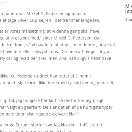
re.”
Mik
løb
a-banen, var Mikkel O. Pedersen og hans to
4. 
 tage Silver Cup-sejren i det tre timer lange løb.
 det er vores målsætning, at vi denne gang skal have
eg, at vi er godt med,” siger Mikkel O. Pedersen. Og
ede tre timer, så vi havde to pitstops, men denne gang skal
le have fem eller seks pitstops. Det hele afhænger dog af,
 car og hvad der sker, men vi vil naturligvis helst have
 Mikkel O. Pedersen siddet bag rattet af Dinamic
an holdt sig i form. Ikke bare med fysisk træning generelt,
up-bil, jeg tidligere har kørt, så derfor har jeg brugt
 har valgt en gearkart. Dels er det en af de hurtigste typer
an hele tiden skal reagere og være klar.”
lenge Europe starter søndag klokken 11.45, slutter
rld-challenge-europe.com/watch-live.