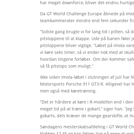
har meget downforce, bliver det endnu hurtige
Da GT World Challenge Europe åbnede på Imol
teamkammerater mindre end fem sekunder fra at
”Sidste gang brugte vi for lang tid i pitten, så
pitstoppene til at klappe. Ude på banen føler j
pitstoppene bliver vigtige. ”Løbet på Imola var
vi køre seks timer, så vi ender nok med at skul
hvordan tingene forløber. Om der kommer safety
så få pitstops som muligt.”
Ikke siden Imola-løbet i slutningen af juli har
Motorsports Porsche 911 GT3-R. Alligevel har h
men også med køretræning.
”Det er hårdere at køre i R-modellen end i den c
meget tid på at træne i gokart,” siger han. ”Jeg
gokarts, dels kræver de mange gearskifte, at m
Søndagens mesterskabsafdeling i GT World Chal
klokken 17.45 og kan følges live på www.gt-wo