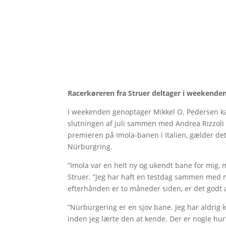
Racerkøreren fra Struer deltager i weekende
I weekenden genoptager Mikkel O. Pedersen ka
slutningen af juli sammen med Andrea Rizzoli 
premieren på Imola-banen i Italien, gælder de
Nürburgring.
”Imola var en helt ny og ukendt bane for mig, 
Struer. ”Jeg har haft en testdag sammen med 
efterhånden er to måneder siden, er det godt 
”Nürburgering er en sjov bane. Jeg har aldrig k
inden jeg lærte den at kende. Der er nogle hur