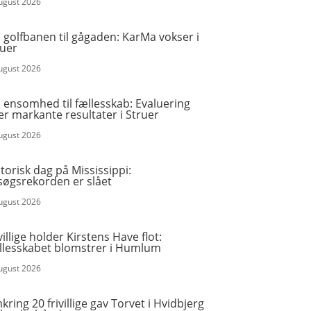
august 2026
 golfbanen til gågaden: KarMa vokser i
ruer
august 2026
 ensomhed til fællesskab: Evaluering
er markante resultater i Struer
august 2026
torisk dag på Mississippi:
søgsrekorden er slået
august 2026
villige holder Kirstens Have flot:
llesskabet blomstrer i Humlum
august 2026
ring 20 frivillige gav Torvet i Hvidbjerg