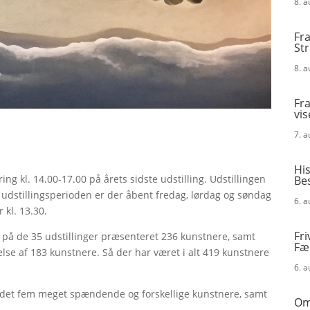
8. 
Fra
St
8. 
Fra
vis
7. 
His
ng kl. 14.00-17.00 på årets sidste udstilling. Udstillingen
Be
 udstillingsperioden er der åbent fredag, lørdag og søndag
6. 
 kl. 13.30.
Fri
r på de 35 udstillinger præsenteret 236 kunstnere, samt
Fæ
else af 183 kunstnere. Så der har været i alt 419 kunstnere
6. 
 fundet fem meget spændende og forskellige kunstnere, samt
Omk