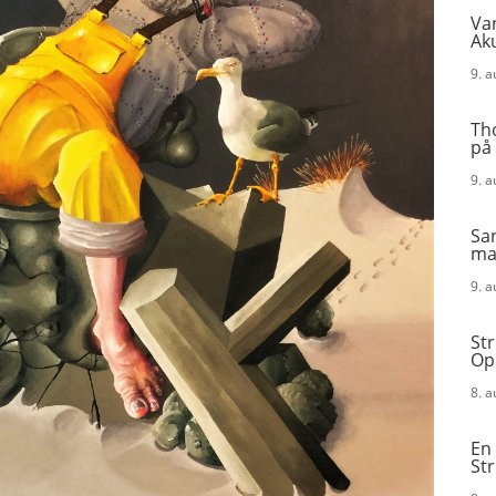
Va
Aku
9. 
Th
på 
9. 
San
mad
9. 
Str
Op
8. 
En 
St