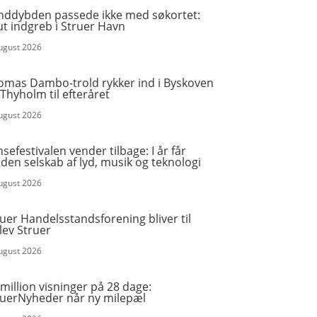
nddybden passede ikke med søkortet:
t indgreb i Struer Havn
august 2026
omas Dambo-trold rykker ind i Byskoven
Thyholm til efteråret
august 2026
sefestivalen vender tilbage: I år får
en selskab af lyd, musik og teknologi
august 2026
uer Handelsstandsforening bliver til
lev Struer
august 2026
million visninger på 28 dage:
ruerNyheder når ny milepæl