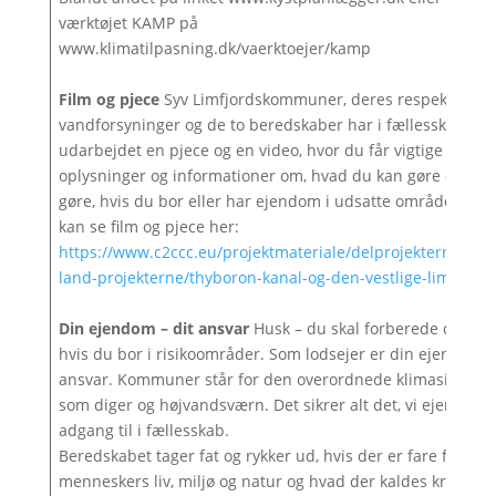
værktøjet KAMP på
www.klimatilpasning.dk/vaerktoejer/kamp
Film og pjece
Syv Limfjordskommuner, deres respektive
vandforsyninger og de to beredskaber har i fællesskab
udarbejdet en pjece og en video, hvor du får vigtige
oplysninger og informationer om, hvad du kan gøre – og b
gøre, hvis du bor eller har ejendom i udsatte områder. Du
kan se film og pjece her:
https://www.c2ccc.eu/projektmateriale/delprojekterne/abe
land-projekterne/thyboron-kanal-og-den-vestlige-limfjord/
Din ejendom – dit ansvar
Husk – du skal forberede dig god
hvis du bor i risikoområder. Som lodsejer er din ejendom d
ansvar. Kommuner står for den overordnede klimasikring
som diger og højvandsværn. Det sikrer alt det, vi ejer og ha
adgang til i fællesskab.
Beredskabet tager fat og rykker ud, hvis der er fare for
menneskers liv, miljø og natur og hvad der kaldes kritisk