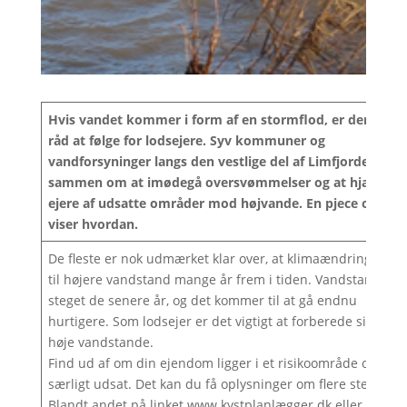
Hvis vandet kommer i form af en stormflod, er der gode
råd at følge for lodsejere. Syv kommuner og
vandforsyninger langs den vestlige del af Limfjorden går
sammen om at imødegå oversvømmelser og at hjælpe
ejere af udsatte områder mod højvande. En pjece og film
viser hvordan.
De fleste er nok udmærket klar over, at klimaændringer før
til højere vandstand mange år frem i tiden. Vandstanden e
steget de senere år, og det kommer til at gå endnu
hurtigere. Som lodsejer er det vigtigt at forberede sig på
høje vandstande.
Find ud af om din ejendom ligger i et risikoområde og er
særligt udsat. Det kan du få oplysninger om flere steder.
Blandt andet på linket www.kystplanlægger.dk eller