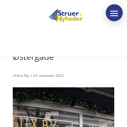
Nyt galleri og café i
Østergade
af
Kort Nyt
|
24. november 2025