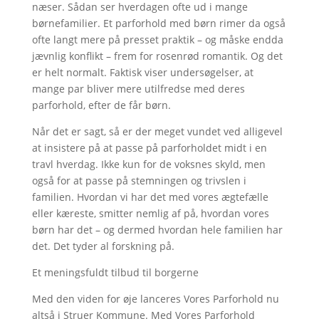
næser. Sådan ser hverdagen ofte ud i mange
børnefamilier. Et parforhold med børn rimer da også
ofte langt mere på presset praktik – og måske endda
jævnlig konflikt – frem for rosenrød romantik. Og det
er helt normalt. Faktisk viser undersøgelser, at
mange par bliver mere utilfredse med deres
parforhold, efter de får børn.
Når det er sagt, så er der meget vundet ved alligevel
at insistere på at passe på parforholdet midt i en
travl hverdag. Ikke kun for de voksnes skyld, men
også for at passe på stemningen og trivslen i
familien. Hvordan vi har det med vores ægtefælle
eller kæreste, smitter nemlig af på, hvordan vores
børn har det – og dermed hvordan hele familien har
det. Det tyder al forskning på.
Et meningsfuldt tilbud til borgerne
Med den viden for øje lanceres Vores Parforhold nu
altså i Struer Kommune. Med Vores Parforhold