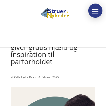
Nyt tilbud til forældrepar
giver gratis hjælp og
inspiration til
parforholdet
af
Palle Lykke Ravn
|
4. februar 2025