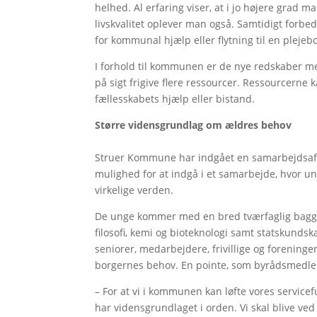
helhed. Al erfaring viser, at i jo højere grad man
livskvalitet oplever man også. Samtidigt forbe
for kommunal hjælp eller flytning til en pleje
I forhold til kommunen er de nye redskaber med
på sigt frigive flere ressourcer. Ressourcerne k
fællesskabets hjælp eller bistand.
Større vidensgrundlag om ældres behov
Struer Kommune har indgået en samarbejdsaftal
mulighed for at indgå i et samarbejde, hvor 
virkelige verden.
De unge kommer med en bred tværfaglig baggr
filosofi, kemi og bioteknologi samt statskunds
seniorer, medarbejdere, frivillige og forening
borgernes behov. En pointe, som byrådsmedle
– For at vi i kommunen kan løfte vores servicefu
har vidensgrundlaget i orden. Vi skal blive ve