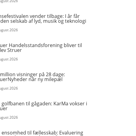
august 2026
sefestivalen vender tilbage: I år får
en selskab af lyd, musik og teknologi
august 2026
uer Handelsstandsforening bliver til
lev Struer
august 2026
million visninger på 28 dage:
ruerNyheder når ny milepæl
august 2026
 golfbanen til gågaden: KarMa vokser i
ruer
august 2026
 ensomhed til fællesskab: Evaluering