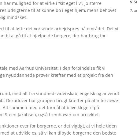
vis
 har mulighed for at virke i “sit eget liv”, jo større
dres udsigterne til at kunne bo i eget hjem, mens behovet
7. 
bolig mindskes.
 til at løfte det voksende arbejdspres på området. Det vil
an bl.a. gå til at hjælpe de borgere, der har brug for
e med Aarhus Universitet. I den forbindelse fik vi
unge nyuddannede prøver kræfter med et projekt fra den
und, med alt fra sundhedsvidenskab, engelsk og anvendt
kab. Derudover har gruppen brugt kræfter på at interviewe
er. Alt sammen med det formål at blive klogere på
m Steen Jakobsen, også fremhæver om projektet:
nktioner over for borgerne, er det vigtigt, at vi hele tiden
d med at udvikle os, så vi kan tilbyde borgerne den bedste