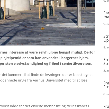
9. 
San
mad
9. 
Str
Op
8. 
ernes interesse at være selvhjulpne længst muligt. Derfor
idige hjælpemidler som kan anvendes i borgernes hjem.
En 
St
er større selvstændighed og frihed i seniortilværelsen.
8. 
r det kommer til at finde de løsninger, der er bedst egnet
yuddannede unge fra Aarhus Universitet med til at løse
Fra
St
8. 
Fra
gevinst både for det enkelte menneske og fællesskabet i