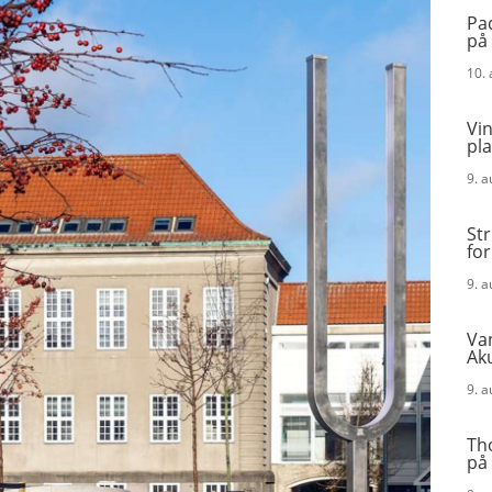
Pad
på
10.
Vi
pla
9. 
Str
for
9. 
Va
Aku
9. 
Th
på 