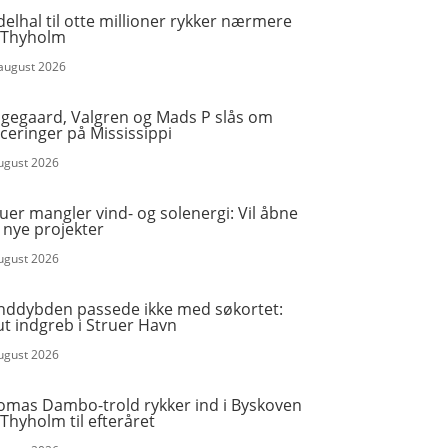
elhal til otte millioner rykker nærmere
 Thyholm
 august 2026
ngegaard, Valgren og Mads P slås om
ceringer på Mississippi
august 2026
uer mangler vind- og solenergi: Vil åbne
 nye projekter
august 2026
nddybden passede ikke med søkortet:
t indgreb i Struer Havn
august 2026
omas Dambo-trold rykker ind i Byskoven
Thyholm til efteråret