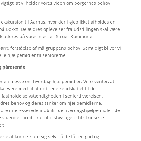
 vigtigt, at vi holder vores viden om borgernes behov
ekskursion til Aarhus, hvor der i øjeblikket afholdes en
å DokkX. De ældres oplevelser fra udstillingen skal være
 inkluderes på vores messe i Struer Kommune.
tørre forståelse af målgruppens behov. Samtidigt bliver vi
elle hjælpemidler til seniorerne.
g pårørende
or en messe om hverdagshjælpemidler. Vi forventer, at
skal være med til at udbrede kendskabet til de
 fastholde selvstændigheden i seniortilværelsen.
 ældres behov og deres tanker om hjælpemidlerne.
dre interesserede indblik i de hverdagshjælpemidler, de
 spænder bredt fra robotstøvsugere til skridsikre
er:
lse at kunne klare sig selv, så de får en god og