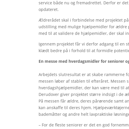
service både nu og fremadrettet. Derfor er det
opdateret.
Ældrerådet skal i forbindelse med projektet på 
udstilling med mulige hjælpemidler for ældre p
med til at validere de hjælpemidler, der skal
Igennem projektet får vi derfor adgang til en s
klædt bedre på i forhold til at formidle potenti
En messe med hverdagsmidler for seniorer o
Arbejdets slutresultat er at skabe rammerne f
messen løber af stablen til efteråret. Messen 
hverdagshjælpemidler, der kan være med til at
Derudover giver projektet større indsigt i de
På messen får ældre, deres pårørende samt an
kan anskaffe til deres hjem. Hjælpeværktøjerne
bademåtter og andre helt lavpraktiske løsning
– For de fleste seniorer er det en god fornemme