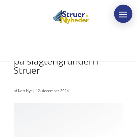
Partnerskab vil udvikle
på slagterigrunden i
Struer
af
Kort Nyt
|
12. december 2024