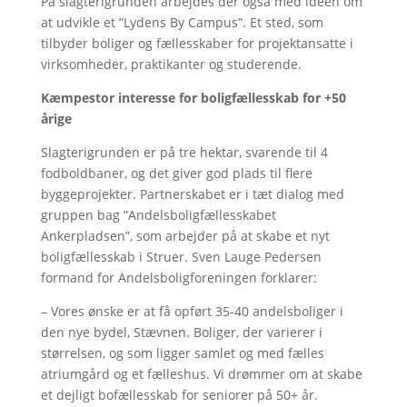
På slagterigrunden arbejdes der også med ideen om
at udvikle et ”Lydens By Campus”. Et sted, som
tilbyder boliger og fællesskaber for projektansatte i
virksomheder, praktikanter og studerende.
Kæmpestor interesse for boligfællesskab for +50
årige
Slagterigrunden er på tre hektar, svarende til 4
fodboldbaner, og det giver god plads til flere
byggeprojekter. Partnerskabet er i tæt dialog med
gruppen bag ”Andelsboligfællesskabet
Ankerpladsen”, som arbejder på at skabe et nyt
boligfællesskab i Struer. Sven Lauge Pedersen
formand for Andelsboligforeningen forklarer:
– Vores ønske er at få opført 35-40 andelsboliger i
den nye bydel, Stævnen. Boliger, der varierer i
størrelsen, og som ligger samlet og med fælles
atriumgård og et fælleshus. Vi drømmer om at skabe
et dejligt bofællesskab for seniorer på 50+ år.