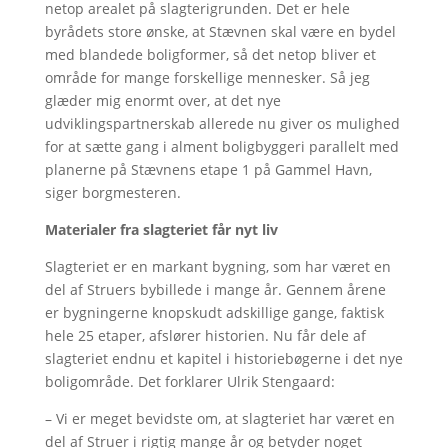
netop arealet på slagterigrunden. Det er hele
byrådets store ønske, at Stævnen skal være en bydel
med blandede boligformer, så det netop bliver et
område for mange forskellige mennesker. Så jeg
glæder mig enormt over, at det nye
udviklingspartnerskab allerede nu giver os mulighed
for at sætte gang i alment boligbyggeri parallelt med
planerne på Stævnens etape 1 på Gammel Havn,
siger borgmesteren.
Materialer fra slagteriet får nyt liv
Slagteriet er en markant bygning, som har været en
del af Struers bybillede i mange år. Gennem årene
er bygningerne knopskudt adskillige gange, faktisk
hele 25 etaper, afslører historien. Nu får dele af
slagteriet endnu et kapitel i historiebøgerne i det nye
boligområde. Det forklarer Ulrik Stengaard:
– Vi er meget bevidste om, at slagteriet har været en
del af Struer i rigtig mange år og betyder noget