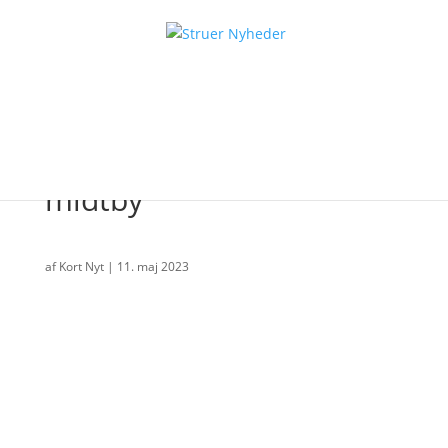
Rotter i massevis i Struer
midtby
af
Kort Nyt
|
11. maj 2023