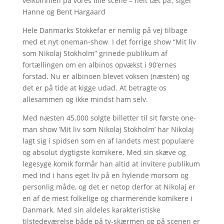
velkommen på vores lille scene – helt tæt på’, siger
Hanne og Bent Hargaard
Hele Danmarks Stokkefar er nemlig på vej tilbage
med et nyt oneman-show. I det forrige show “Mit liv
som Nikolaj Stokholm” grinede publikum af
fortællingen om en albinos opvækst i 90’ernes
forstad. Nu er albinoen blevet voksen (næsten) og
det er på tide at kigge udad. At betragte os
allesammen og ikke mindst ham selv.
Med næsten 45.000 solgte billetter til sit første one-
man show ’Mit liv som Nikolaj Stokholm’ har Nikolaj
lagt sig i spidsen som en af landets mest populære
og absolut dygtigste komikere. Med sin skæve og
legesyge komik formår han altid at invitere publikum
med ind i hans eget liv på en hylende morsom og
personlig måde, og det er netop derfor at Nikolaj er
en af de mest folkelige og charmerende komikere i
Danmark. Med sin aldeles karakteristiske
tilstedeværelse både på tv-skærmen og på scenen er