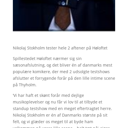
Nikolaj Stokholm tester hele 2 aftener på Høloftet
Spillestedet Høloftet nærmer sig sin
sæsonafslutning, og det bliver én af danmarks mest
populære komikere, der med 2 udsolgte testshows
afslutter et forrygende forår på den lille intime scene
på Thyholm.
’Vi har haft et skønt forår med dejlige
musikoplevelser og nu får vi lov til at tilbyde et
standup testshow med en meget eftertragtet herre.
Nikolaj Stokholm er én af Danmarks største på sit
felt, og vi glæder os meget til at byde ham