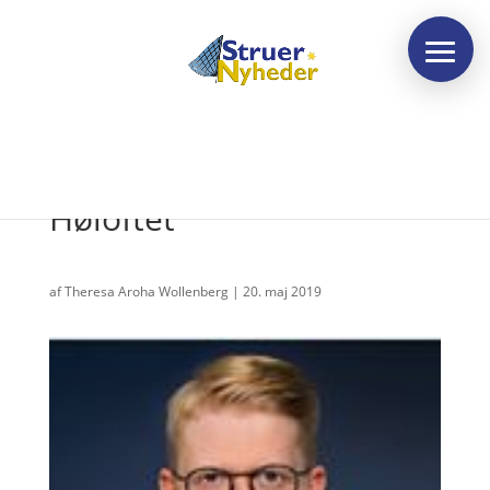
Sæsonafslutning på
Høloftet
af
Theresa Aroha Wollenberg
|
20. maj 2019