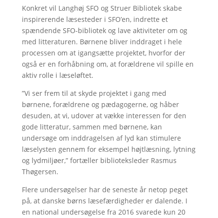
Konkret vil Langhøj SFO og Struer Bibliotek skabe
inspirerende læsesteder i SFO’en, indrette et
spændende SFO-bibliotek og lave aktiviteter om og
med litteraturen. Børnene bliver inddraget i hele
processen om at igangsætte projektet, hvorfor der
også er en forhåbning om, at forældrene vil spille en
aktiv rolle i læseløftet.
”Vi ser frem til at skyde projektet i gang med
børnene, forældrene og pædagogerne, og håber
desuden, at vi, udover at vække interessen for den
gode litteratur, sammen med børnene, kan
undersøge om inddragelsen af lyd kan stimulere
læselysten gennem for eksempel højtlæsning, lytning
og lydmiljøer,” fortæller biblioteksleder Rasmus
Thøgersen.
Flere undersøgelser har de seneste år netop peget
på, at danske børns læsefærdigheder er dalende. I
en national undersøgelse fra 2016 svarede kun 20