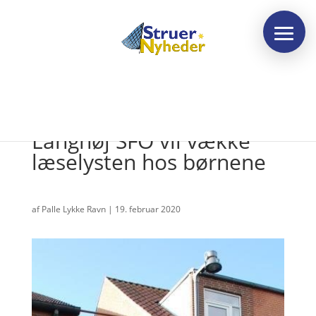
Struer Bibliotek og
Langhøj SFO vil vække
læselysten hos børnene
af
Palle Lykke Ravn
|
19. februar 2020