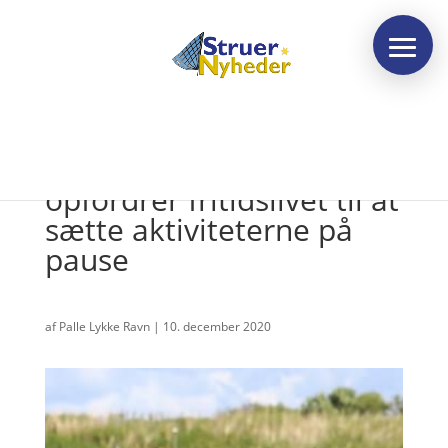
Struer Kommune
opfordrer fritidslivet til at
sætte aktiviteterne på
pause
af
Palle Lykke Ravn
|
10. december 2020