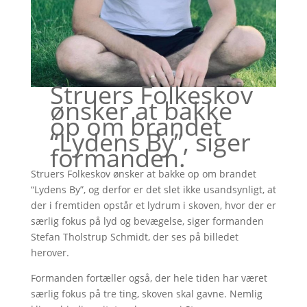
Struers Folkeskov
ønsker at bakke
op om brandet
“Lydens By”, siger
formanden.
Struers Folkeskov ønsker at bakke op om brandet
“Lydens By”, og derfor er det slet ikke usandsynligt, at
der i fremtiden opstår et lydrum i skoven, hvor der er
særlig fokus på lyd og bevægelse, siger formanden
Stefan Tholstrup Schmidt, der ses på billedet
herover.
Formanden fortæller også, der hele tiden har været
særlig fokus på tre ting, skoven skal gavne. Nemlig