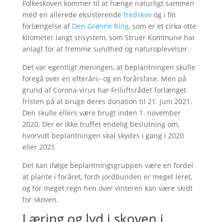
Folkeskoven kommer til at hænge naturligt sammen
med en allerede eksisterende
fredskov
og i fin
forlængelse af
Den Grønne Ring
, som er et cirka otte
kilometer langt stisystem, som Struer Kommune har
anlagt for at fremme sundhed og naturoplevelser.
Det var egentligt meningen, at beplantningen skulle
foregå over en efterårs- og en forårsfase. Men på
grund af Corona-virus har Friluftsrådet forlænget
fristen på at bruge deres donation til 21. juni 2021.
Den skulle ellers være brugt inden 1. november
2020. Der er ikke truffet endelig beslutning om,
hvorvidt beplantningen skal skydes i gang i 2020
eller 2021
Det kan ifølge beplantningsgruppen være en fordel
at plante i foråret, fordi jordbunden er meget leret,
og for meget regn hen over vinteren kan være skidt
for skoven.
Læring og lyd i skoven i