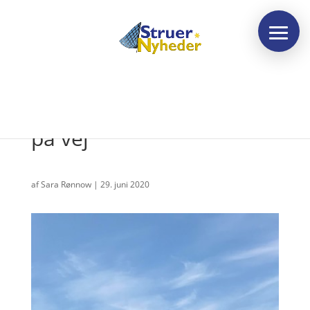
Struers Folkeskov er godt
på vej
af
Sara Rønnow
|
29. juni 2020