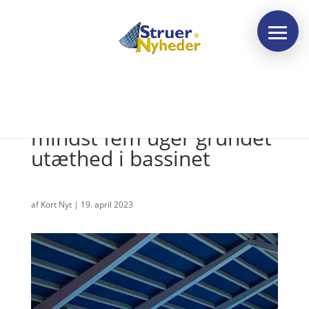
Svømmehallen lukker i
mindst fem uger grundet
utæthed i bassinet
af
Kort Nyt
|
19. april 2023