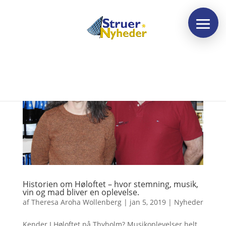
Historien om Høloftet – hvor stemning, musik,
vin og mad bliver en oplevelse.
af
Theresa Aroha Wollenberg
|
jan 5, 2019
|
Nyheder
Kender I Høloftet på Thyholm? Musikoplevelser helt