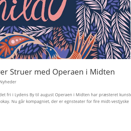
over Struer med Operaen i Midten
Nyheder
det fri i Lydens By til august Operaen i Midten har præsteret kuns
t okay. Nu går kompagniet, der er egnsteater for fire midt-vestjyske