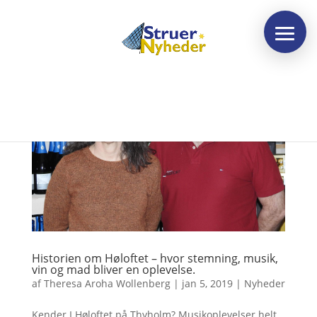
Historien om Høloftet – hvor stemning, musik,
vin og mad bliver en oplevelse.
af
Theresa Aroha Wollenberg
|
jan 5, 2019
|
Nyheder
Kender I Høloftet på Thyholm? Musikoplevelser helt