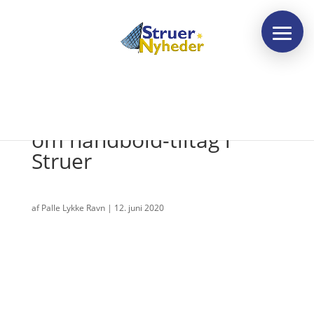
Trekløver går sammen
om håndbold-tiltag i
Struer
af
Palle Lykke Ravn
|
12. juni 2020