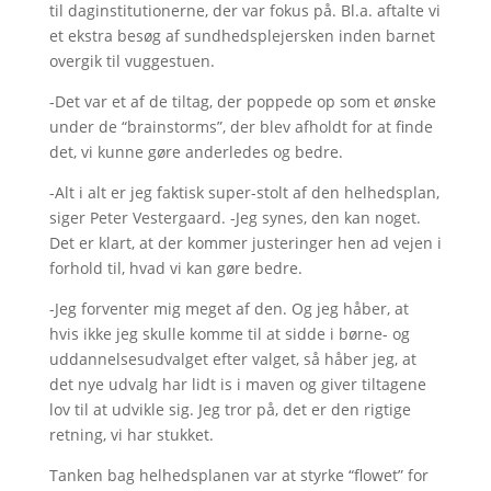
til daginstitutionerne, der var fokus på. Bl.a. aftalte vi
et ekstra besøg af sundhedsplejersken inden barnet
overgik til vuggestuen.
-Det var et af de tiltag, der poppede op som et ønske
under de “brainstorms”, der blev afholdt for at finde
det, vi kunne gøre anderledes og bedre.
-Alt i alt er jeg faktisk super-stolt af den helhedsplan,
siger Peter Vestergaard. -Jeg synes, den kan noget.
Det er klart, at der kommer justeringer hen ad vejen i
forhold til, hvad vi kan gøre bedre.
-Jeg forventer mig meget af den. Og jeg håber, at
hvis ikke jeg skulle komme til at sidde i børne- og
uddannelsesudvalget efter valget, så håber jeg, at
det nye udvalg har lidt is i maven og giver tiltagene
lov til at udvikle sig. Jeg tror på, det er den rigtige
retning, vi har stukket.
Tanken bag helhedsplanen var at styrke “flowet” for