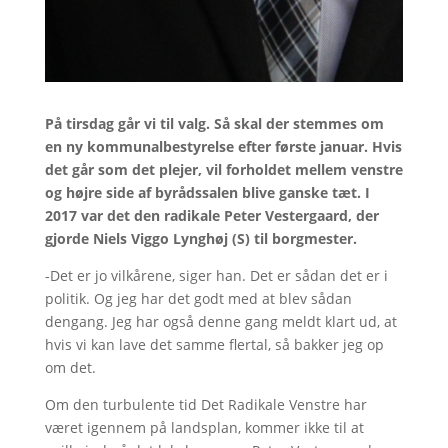
På tirsdag går vi til valg. Så skal der stemmes om
en ny kommunalbestyrelse efter første januar. Hvis
det går som det plejer, vil forholdet mellem venstre
og højre side af byrådssalen blive ganske tæt. I
2017 var det den radikale Peter Vestergaard, der
gjorde Niels Viggo Lynghøj (S) til borgmester.
-Det er jo vilkårene, siger han. Det er sådan det er i
politik. Og jeg har det godt med at blev sådan
dengang. Jeg har også denne gang meldt klart ud, at
hvis vi kan lave det samme flertal, så bakker jeg op
om det.
Om den turbulente tid Det Radikale Venstre har
været igennem på landsplan, kommer ikke til at