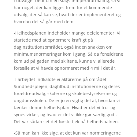
i udvalget bedt om en slags temperaturmåling, så vi
har noget, der kan ligges frem for et kommende
udvalg, der så kan se, hvad der er implementeret og
hvordan det så går med dem.
-Helhedsplanen indeholder mange delelementer. Vi
startede med at opnormere kraftigt på
daginstitutionsområdet, også inden snakken om
minimumsnormeringer kom i gang. Så da forældrene
kom ud på gaden med skiltene, kunne vi allerede
fortælle at vi havde opnormeret med 4 mill det år.
-I arbejdet indkaldte vi aktørerne på området:
Sundhedsplejen, dagtilbud,institutionerne og deres
forældreudvalg, skolerne og skolebestyrelserne og
ungdomsskolen. De er jo en vigtig del af, hvordan vi
tænker denne helhedsplan: Hvad er det vi tror og
synes virker, og hvad er det vi ikke gør særlig godt.
Det var sådan set det første tjek på helhedspalnen.
-Så man kan ikke sige, at det kun var normeringerne