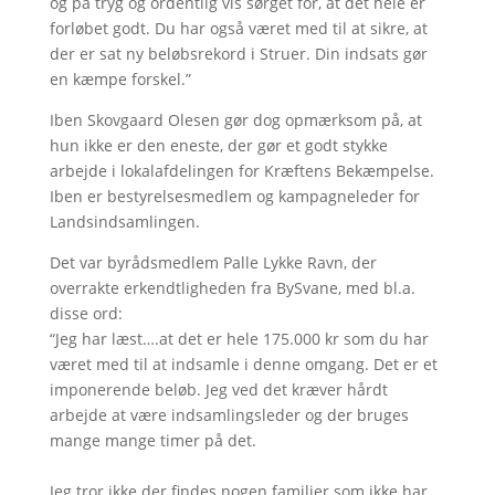
og på tryg og ordentlig vis sørget for, at det hele er
forløbet godt. Du har også været med til at sikre, at
der er sat ny beløbsrekord i Struer. Din indsats gør
en kæmpe forskel.”
Iben Skovgaard Olesen gør dog opmærksom på, at
hun ikke er den eneste, der gør et godt stykke
arbejde i lokalafdelingen for Kræftens Bekæmpelse.
Iben er bestyrelsesmedlem og kampagneleder for
Landsindsamlingen.
Det var byrådsmedlem Palle Lykke Ravn, der
overrakte erkendtligheden fra BySvane, med bl.a.
disse ord:
“Jeg har læst….at det er hele 175.000 kr som du har
været med til at indsamle i denne omgang. Det er et
imponerende beløb. Jeg ved det kræver hårdt
arbejde at være indsamlingsleder og der bruges
mange mange timer på det.
Jeg tror ikke der findes nogen familier som ikke har