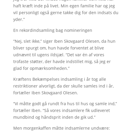
haft kræft inde på livet. Min egen familie har og jeg
vil personligt også gerne takke dig for den indsats du
yder.”
En rekordindsamling bag nomineringen
“Nej, slet ikke,” siger Iben Skovgaard Olesen, da hun
bliver spurgt om, hun havde forventet at blive
udnævnt til ugens ildsjæl. “Det var én af vores
trofaste støtter, der havde indstillet mig, så jeg er
glad for opmærksomheden.”
Kræftens Bekæmpelses indsamling i år tog alle
restriktioner alvorligt, da der skulle samles ind i år,
fortæller Iben Skovgaard Olesen.
“Vi måtte godt gå rundt fra hus til hus og samle ind,”
fortæller Iben. “Så vores indsamlere fik udleveret
mundbind og håndsprit inden de gik ud.”
Men morgenkaffen måtte indsamlerne undvære: