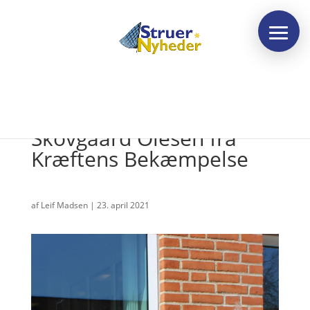
Ugens frivillige: Iben
Skovgaard Olesen fra
Kræftens Bekæmpelse
af
Leif Madsen
|
23. april 2021