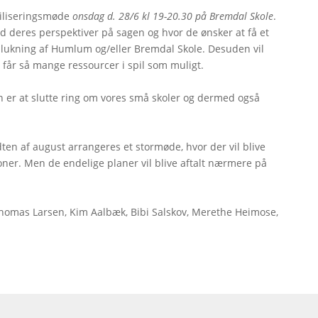
obiliseringsmøde
onsdag d. 28/6 kl 19-20.30 på Bremdal Skole
.
d deres perspektiver på sagen og hvor de ønsker at få et
g lukning af Humlum og/eller Bremdal Skole. Desuden vil
får så mange ressourcer i spil som muligt.
n er at slutte ring om vores små skoler og dermed også
idten af august arrangeres et stormøde, hvor der vil blive
oner. Men de endelige planer vil blive aftalt nærmere på
Thomas Larsen, Kim Aalbæk, Bibi Salskov, Merethe Heimose,