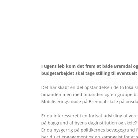
I ugens løb kom det frem at både Bremdal og 
budgetarbejdet skal tage stilling til eventuel
Det har skabt en del opstandelse i de to loka
hinanden men med hinanden og en gruppe borge
Mobiliseringsmøde på Bremdal skole på onsda
Er du interesseret i en fortsat udvikling af vore
på baggrund af byens daginstitution og skole?
Er du nysgerrig på politikernes bevægegrund fo
har du et engagement og en kampgejst for at 