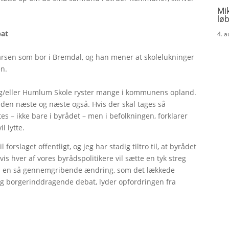
Mik
løb
bat
4. 
rsen som bor i Bremdal, og han mener at skolelukninger
n.
og/eller Humlum Skole ryster mange i kommunens opland.
n den næste og næste også. Hvis der skal tages så
s – ikke bare i byrådet – men i befolkningen, forklarer
l lytte.
 forslaget offentligt, og jeg har stadig tiltro til, at byrådet
 hvis hver af vores byrådspolitikere vil sætte en tyk streg
 til en så gennemgribende ændring, som det lækkede
 og borgerinddragende debat, lyder opfordringen fra