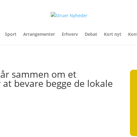
Sport
Arrangementer
Erhverv
Debat
Kort nyt
Kon
går sammen om et
 at bevare begge de lokale