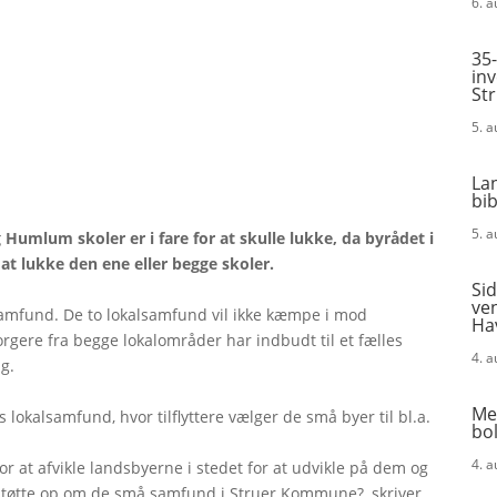
6. 
35-
in
St
5. 
La
bi
5. 
Humlum skoler er i fare for at skulle lukke, da byrådet i
t at lukke den ene eller begge skoler.
Sid
ven
lsamfund. De to lokalsamfund vil ikke kæmpe i mod
Ha
re fra begge lokalområder har indbudt til et fælles
4. 
g.
Me
s lokalsamfund, hvor tilflyttere vælger de små byer til bl.a.
bol
4. 
r at afvikle landsbyerne i stedet for at udvikle på dem og
støtte op om de små samfund i Struer Kommune?, skriver