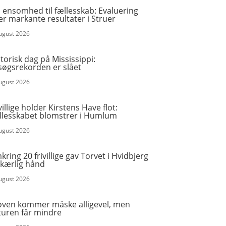
 ensomhed til fællesskab: Evaluering
er markante resultater i Struer
august 2026
torisk dag på Mississippi:
søgsrekorden er slået
august 2026
villige holder Kirstens Have flot:
llesskabet blomstrer i Humlum
august 2026
ring 20 frivillige gav Torvet i Hvidbjerg
 kærlig hånd
august 2026
oven kommer måske alligevel, men
turen får mindre