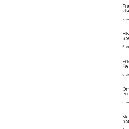
Fra
vis
7. 
His
Be
6. 
Fri
Fæ
6. 
Omk
en
6. 
Sk
na