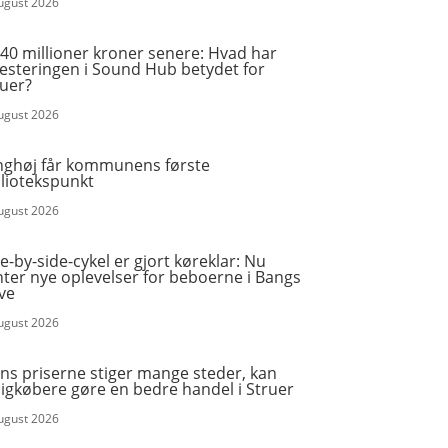
august 2026
40 millioner kroner senere: Hvad har
vesteringen i Sound Hub betydet for
ruer?
august 2026
nghøj får kommunens første
bliotekspunkt
august 2026
e-by-side-cykel er gjort køreklar: Nu
ter nye oplevelser for beboerne i Bangs
ve
august 2026
ns priserne stiger mange steder, kan
igkøbere gøre en bedre handel i Struer
august 2026