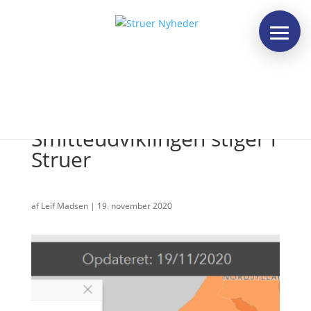
Cowid-19:
Smitteudviklingen stiger i
Struer
af
Leif Madsen
|
19. november 2020