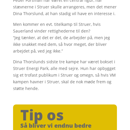
Peder Forsman har været en central figur, når
stævnerne i Struer skulle arrangeres, men det mener
Dina Thorslund, at han stadig vil have en interesse i.
Men kommer en evt. titelkamp til Struer, hvis
Sauerland vinder rettighederne til den?
“Jeg tænker, at det er det, de arbejder på, men jeg
ikke snakket med dem, så hvor meget, der bliver
arbejdet på, ved jeg ikke.”
Dina Thorslunds sidste tre kampe har været bokset i
Struer Energi Park, alle med sejre. Hun har opbygget
sig et trofast publikum i Struer og omegn, så hvis VM
kampen havner i Struer, skal de nok møde frem og
støtte hende.
Tip os
Så bliver vi endnu bedre