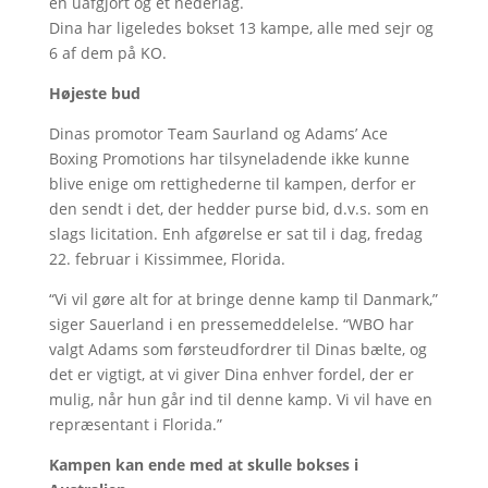
én uafgjort og et nederlag.
Dina har ligeledes bokset 13 kampe, alle med sejr og
6 af dem på KO.
Højeste bud
Dinas promotor Team Saurland og Adams’ Ace
Boxing Promotions har tilsyneladende ikke kunne
blive enige om rettighederne til kampen, derfor er
den sendt i det, der hedder purse bid, d.v.s. som en
slags licitation. Enh afgørelse er sat til i dag, fredag
22. februar i Kissimmee, Florida.
“Vi vil gøre alt for at bringe denne kamp til Danmark,”
siger Sauerland i en pressemeddelelse. “WBO har
valgt Adams som førsteudfordrer til Dinas bælte, og
det er vigtigt, at vi giver Dina enhver fordel, der er
mulig, når hun går ind til denne kamp. Vi vil have en
repræsentant i Florida.”
Kampen kan ende med at skulle bokses i