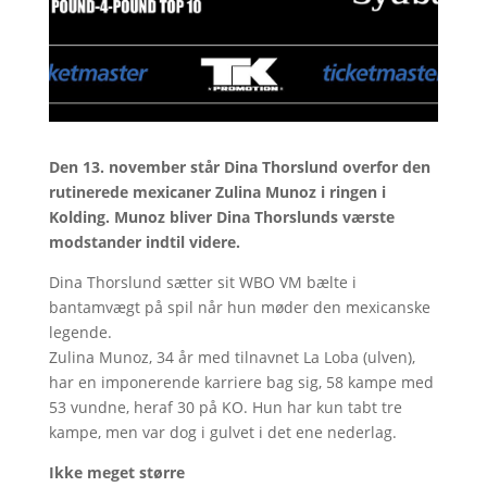
Den 13. november står Dina Thorslund overfor den
rutinerede mexicaner Zulina Munoz i ringen i
Kolding. Munoz bliver Dina Thorslunds værste
modstander indtil videre.
Dina Thorslund sætter sit WBO VM bælte i
bantamvægt på spil når hun møder den mexicanske
legende.
Zulina Munoz, 34 år med tilnavnet La Loba (ulven),
har en imponerende karriere bag sig, 58 kampe med
53 vundne, heraf 30 på KO. Hun har kun tabt tre
kampe, men var dog i gulvet i det ene nederlag.
Ikke meget større