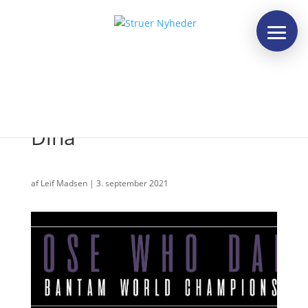
Hårdt arbejde venter på
Dina
af
Leif Madsen
|
3. september 2021