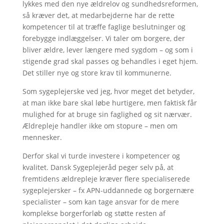
lykkes med den nye ældrelov og sundhedsreformen,
så kræver det, at medarbejderne har de rette
kompetencer til at træffe faglige beslutninger og
forebygge indlæggelser. Vi taler om borgere, der
bliver ældre, lever længere med sygdom – og som i
stigende grad skal passes og behandles i eget hjem.
Det stiller nye og store krav til kommunerne.
Som sygeplejerske ved jeg, hvor meget det betyder,
at man ikke bare skal løbe hurtigere, men faktisk får
mulighed for at bruge sin faglighed og sit nærvær.
Ældrepleje handler ikke om stopure – men om
mennesker.
Derfor skal vi turde investere i kompetencer og
kvalitet. Dansk Sygeplejeråd peger selv på, at
fremtidens ældrepleje kræver flere specialiserede
sygeplejersker – fx APN-uddannede og borgernære
specialister – som kan tage ansvar for de mere
komplekse borgerforløb og støtte resten af