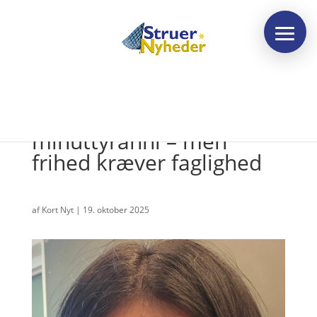
Læserbrev: Slut med
minuttyranni – men
frihed kræver faglighed
af
Kort Nyt
|
19. oktober 2025