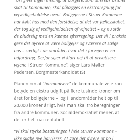
”
Det giver ingen mening, at borgere, som allerede betaler
skat til kommunen, skal pålægges en ekstraregning for
vejvedligeholdelse oveni. Boligejerne i Struer Kommune
har købt hus med den forståelse, at det var fællesskabet,
der tog sig af vedligeholdelsen af vejnettet – og nu står
de pludselig med en kæmpe efterregning. Det vil i praksis
gøre det dyrere at være boligejer og sværere at sælge
hus – særligt i de områder, hvor det i forvejen er en
udfordring. Derfor siger vi klart nej til at privatisere
vejene
i Struer Kommune”, siger Lars Møller
Pedersen, Borgmesterkandidat (S)
Planen om at ”
harmonisere
” de kommunale veje kan
betyde en ekstra udgift på flere tusinde kroner om
året for boligejerne – og i landområder helt op til
20.000 kroner årligt, hvis man skal tro beregninger
fra andre kommuner. Socialdemokratiet mener, at
det er helt uacceptabelt.
”Vi skal styrke bosætningen i hele Struer Kommune –
ikke skabe nye barrierer. At gøre det dyrere at bo i