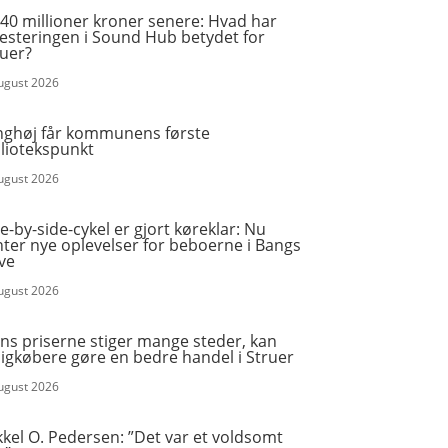
40 millioner kroner senere: Hvad har
vesteringen i Sound Hub betydet for
ruer?
august 2026
nghøj får kommunens første
bliotekspunkt
august 2026
e-by-side-cykel er gjort køreklar: Nu
ter nye oplevelser for beboerne i Bangs
ve
august 2026
ns priserne stiger mange steder, kan
igkøbere gøre en bedre handel i Struer
august 2026
kel O. Pedersen: ”Det var et voldsomt