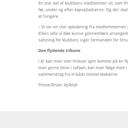
En stor del af klubbens medlemmer vil, som fri
før, under og efter kapsejladserne. Og der ska
at fungere.
– Vi ser en stor opbakning fra medlemmernes si
Ellers ville vi ikke kunne gennemføre arrangeme
satsning for klubben, siger formanden for Stru
Den flydende tribune
I år kan man som tilskuer igen komme på en fl
man gerne blive i sofaen, kan man følge med i
sammendrag fra H-båds mesterskaberne
Presse/Struer Sejlklub