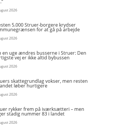
.”
august 2026
sten 5.000 Struer-borgere krydser
mmunegrænsen for at gå på arbejde
august 2026
 en uge ændres busserne i Struer: Den
tigste vej er ikke altid bybussen
august 2026
ruers skattegrundlag vokser, men resten
landet løber hurtigere
august 2026
ruer rykker frem på iværksætteri – men
ger stadig nummer 83 i landet
august 2026