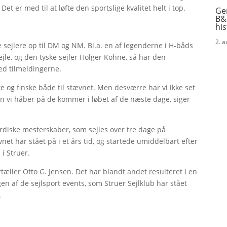
et er med til at løfte den sportslige kvalitet helt i top.
Ge
B&
his
2. 
e sejlere op til DM og NM. Bl.a. en af legenderne i H-båds
ejle, og den tyske sejler Holger Köhne, så har den
ed tilmeldingerne.
ke og finske både til stævnet. Men desværre har vi ikke set
 vi håber på de kommer i løbet af de næste dage, siger
ordiske mesterskaber, som sejles over tre dage på
net har stået på i et års tid, og startede umiddelbart efter
 i Struer.
rtæller Otto G. Jensen. Det har blandt andet resulteret i en
gen af de sejlsport events, som Struer Sejlklub har stået
.