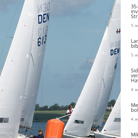
35-
in
St
5. 
La
bi
5. 
Sid
ven
Ha
4. 
Me
bol
4. 
Mik