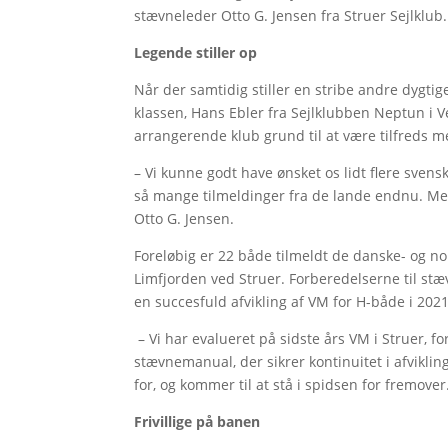
stævneleder Otto G. Jensen fra Struer Sejlklub. D
Legende stiller op
Når der samtidig stiller en stribe andre dygtig
klassen, Hans Ebler fra Sejlklubben Neptun i V
arrangerende klub grund til at være tilfreds m
– Vi kunne godt have ønsket os lidt flere svens
så mange tilmeldinger fra de lande endnu. Men
Otto G. Jensen.
Foreløbig er 22 både tilmeldt de danske- og n
Limfjorden ved Struer. Forberedelserne til stæv
en succesfuld afvikling af VM for H-både i 2021
– Vi har evalueret på sidste års VM i Struer, fo
stævnemanual, der sikrer kontinuitet i afviklin
for, og kommer til at stå i spidsen for fremover
Frivillige på banen