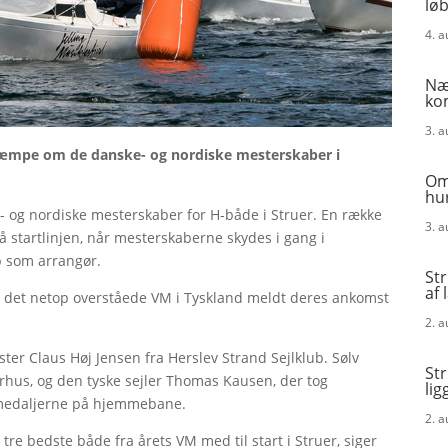
løb
4. 
Næ
ko
3. 
at kæmpe om de danske- og nordiske mesterskaber i
Om
hur
- og nordiske mesterskaber for H-både i Struer. En række
3. 
å startlinjen, når mesterskaberne skydes i gang i
b som arrangør.
St
af 
ra det netop overståede VM i Tyskland meldt deres ankomst
2. 
er Claus Høj Jensen fra Herslev Strand Sejlklub. Sølv
St
arhus, og den tyske sejler Thomas Kausen, der tog
lig
 medaljerne på hjemmebane.
2. 
de tre bedste både fra årets VM med til start i Struer, siger