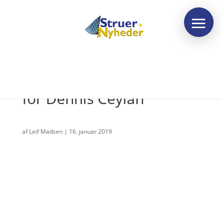
Tålmodighed er nøglen
for Dennis Ceylan
af
Leif Madsen
|
16. januar 2019