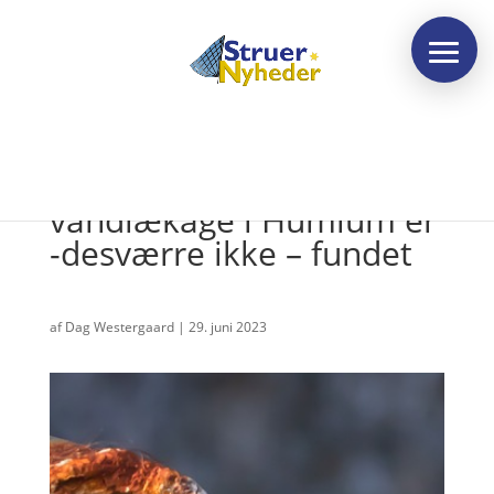
Opdateret: Den store
vandlækage i Humlum er
-desværre ikke – fundet
af
Dag Westergaard
|
29. juni 2023