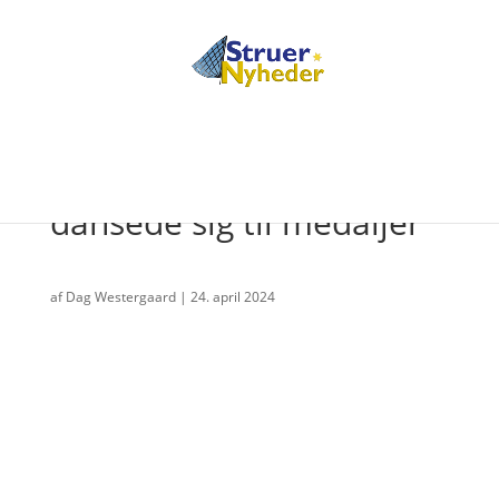
Folmer og Victoria
dansede sig til medaljer
af
Dag Westergaard
|
24. april 2024