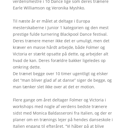
verdensmestre i 10 Dance lige som deres trænere
Earle Williamson og Veronika Myshko.
Til næste år er målet at deltage i Europa
mesterskaberne i Junior 1 kategorien og den mest
prestige fulde turnering Blackpool Dance festival.
Deres trænere mener ikke det er umuligt, men det
kræver en masse hårdt arbejde, både Folmer og
Victoria er stærkt opsatte på dette, og arbejder alt
hvad de kan. Deres forældre bakker ligeledes op
omkring dette.
De trænet begge over 10 timer ugentligt og elsker
det “man bliver glad af at danse” siger de begge, og
man tænker slet ikke over at det er motion.
Flere gange om året deltager Folmer og Victoria i
workshops med nogle af verdens bedste trænere
sidst med Monica Baldasseroni fra Italien, og der er
planer om en trænings lejer på hendes danseskole i
Italien engang til efteråret. “Vi håber på at blive