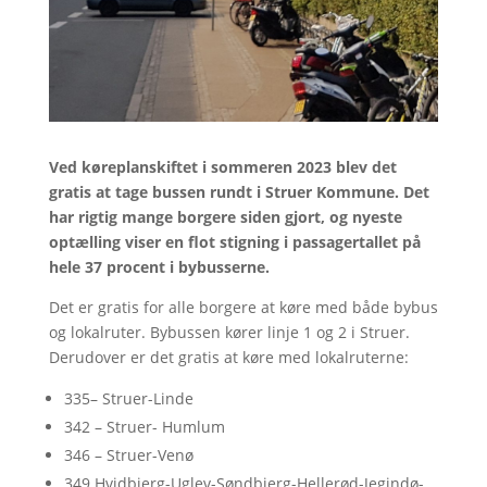
Ved køreplanskiftet i sommeren 2023 blev det
gratis at tage bussen rundt i Struer Kommune. Det
har rigtig mange borgere siden gjort, og nyeste
optælling viser en flot stigning i passagertallet på
hele 37 procent i bybusserne.
Det er gratis for alle borgere at køre med både bybus
og lokalruter. Bybussen kører linje 1 og 2 i Struer.
Derudover er det gratis at køre med lokalruterne:
335– Struer-Linde
342 – Struer- Humlum
346 – Struer-Venø
349 Hvidbjerg-Uglev-Søndbjerg-Hellerød-Jegindø-