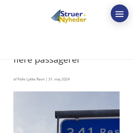
Gratis busser gav 37%
flere passagerer
af
Palle Lykke Ravn
|
31. maj 2024