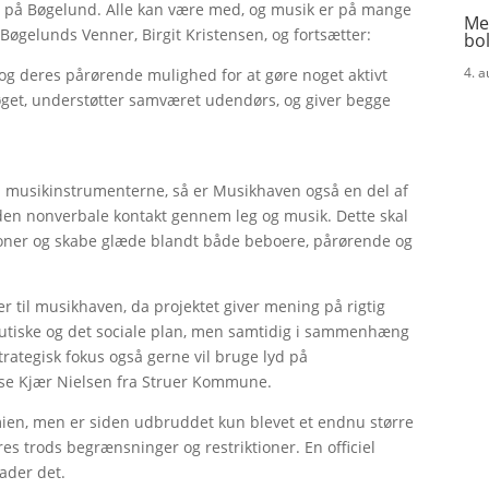
 på Bøgelund. Alle kan være med, og musik er på mange
Me
 Bøgelunds Venner, Birgit Kristensen, og fortsætter:
bol
4. 
 og deres pårørende mulighed for at gøre noget aktivt
get, understøtter samværet udendørs, og giver begge
 musikinstrumenterne, så er Musikhaven også en del af
den nonverbale kontakt gennem leg og musik. Dette skal
tioner og skabe glæde blandt både beboere, pårørende og
r til musikhaven, da projektet giver mening på rigtig
utiske og det sociale plan, men samtidig i sammenhæng
tegisk fokus også gerne vil bruge lyd på
se Kjær Nielsen fra Struer Kommune.
ien, men er siden udbruddet kun blevet et endnu større
es trods begrænsninger og restriktioner. En officiel
lader det.