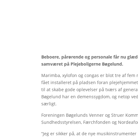
Beboere, pårørende og personale får nu glæde
samværet på Plejeboligerne Bøgelund.
Marimba, xylofon og congas er blot tre af fe
fået installeret på pladsen foran plejehjemme
til at skabe gode oplevelser på tværs af gene
Bøgelund har en demenssygdom, og netop ved 
særligt.
Foreningen Bøgelunds Venner og Struer Kommun
Sundhedsstyrelsen, Færchfonden og Nordeaf
“Jeg er sikker på, at de nye musikinstrumenter 