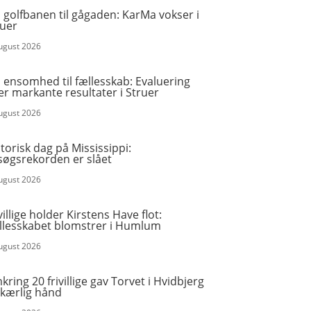
 golfbanen til gågaden: KarMa vokser i
ruer
august 2026
 ensomhed til fællesskab: Evaluering
er markante resultater i Struer
august 2026
torisk dag på Mississippi:
søgsrekorden er slået
august 2026
villige holder Kirstens Have flot:
llesskabet blomstrer i Humlum
august 2026
ring 20 frivillige gav Torvet i Hvidbjerg
 kærlig hånd