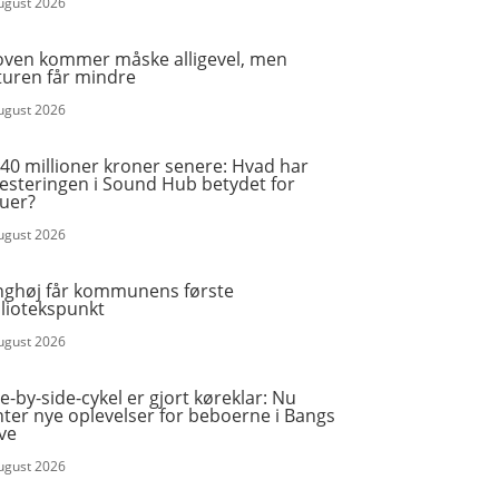
august 2026
oven kommer måske alligevel, men
turen får mindre
august 2026
40 millioner kroner senere: Hvad har
vesteringen i Sound Hub betydet for
ruer?
august 2026
nghøj får kommunens første
bliotekspunkt
august 2026
e-by-side-cykel er gjort køreklar: Nu
ter nye oplevelser for beboerne i Bangs
ve
august 2026