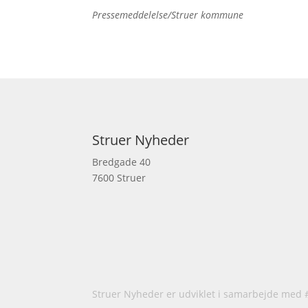
Pressemeddelelse/Struer kommune
Struer Nyheder
Bredgade 40
7600 Struer
Struer Nyheder er udviklet i samarbejde med