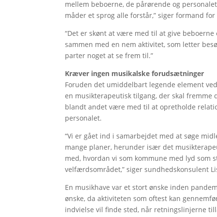
mellem beboerne, de pårørende og personalet
måder et sprog alle forstår,” siger formand for
“Det er skønt at være med til at give beboerne
sammen med en nem aktivitet, som letter besø
parter noget at se frem til.”
Kræver ingen musikalske forudsætninger
Foruden det umiddelbart legende element ved
en musikterapeutisk tilgang, der skal fremme 
blandt andet være med til at opretholde rela
personalet.
“Vi er gået ind i samarbejdet med at søge midle
mange planer, herunder især det musikterape
med, hvordan vi som kommune med lyd som stra
velfærdsområdet,” siger sundhedskonsulent Li
En musikhave var et stort ønske inden pandem
ønske, da aktiviteten som oftest kan gennemfør
indvielse vil finde sted, når retningslinjerne til