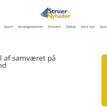
Sport
Arrangementer
Erhverv
Debat
Kort nyt
Kon
l af samværet på
nd