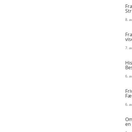
Fra
St
8. 
Fra
vis
7. 
His
Be
6. 
Fri
Fæ
6. 
Omk
en