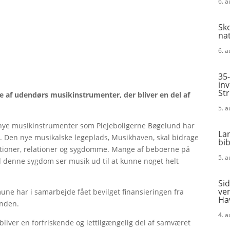
6. 
Sk
na
6. 
35-
in
St
 af udendørs musikinstrumenter, der bliver en del af
5. 
m nye musikinstrumenter som Plejeboligerne Bøgelund har
La
t. Den nye musikalske legeplads, Musikhaven, skal bidrage
bi
rationer, relationer og sygdomme. Mange af beboerne på
5. 
denne sygdom ser musik ud til at kunne noget helt
Sid
ven
e har i samarbejde fået bevilget finansieringen fra
Ha
onden.
4. 
bliver en forfriskende og lettilgængelig del af samværet