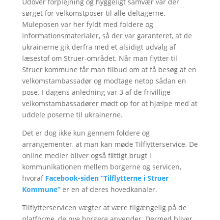
Udover forplejning og hyggeligt samvær var der
sørget for velkomstposer til alle deltagerne.
Muleposen var her fyldt med foldere og
informationsmaterialer, så der var garanteret, at de
ukrainerne gik derfra med et alsidigt udvalg af
læsestof om Struer-området. Når man flytter til
Struer kommune får man tilbud om at få besøg af en
velkomstambassadør og modtage netop sådan en
pose. I dagens anledning var 3 af de frivillige
velkomstambassadører mødt op for at hjælpe med at
uddele poserne til ukrainerne.
Det er dog ikke kun gennem foldere og
arrangementer, at man kan møde Tilflytterservice. De
online medier bliver også flittigt brugt i
kommunikationen mellem borgerne og servicen,
hvoraf
Facebook-siden ”Tilflytterne i Struer
Kommune”
er en af deres hovedkanaler.
Tilflytterservicen vægter at være tilgængelig på de
platforme, de nye borgere anvender. Dermed bliver