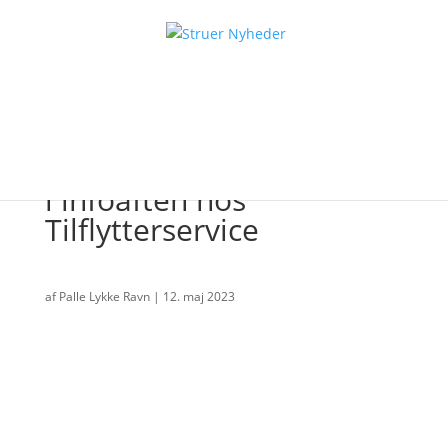
Over 70 ukrainere deltog
i infoaften hos
Tilflytterservice
af
Palle Lykke Ravn
|
12. maj 2023